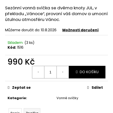
a
Sezónní vonná svíčka se dvěma knoty JUL, v
j
překladu „Vánoce“, provoní váš domov a umocní
í
útulnou atmosféru Vánoc.
t
Můžeme doručit do:
10.8.2026
Možnosti doručení
?
Skladem
(3 ks)
Kód:
1516
990 Kč
HLEDAT
Měrná
DO KOŠÍKU
cena:
D
o
Zeptat se
Sdílet
p
o
Kategorie
:
Vonné svíčky
r
u