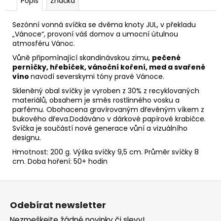
č
Popis
Značka
u
j
Sezónní vonná svíčka se dvěma knoty JUL, v překladu
e
„Vánoce“, provoní váš domov a umocní útulnou
m
atmosféru Vánoc.
e
Vůně připomínající skandinávskou zimu,
pečené
perníčky, hřebíček, vánoční koření, med a svařené
víno
navodí severskymi tóny pravé Vánoce.
SESSION.SPRAY
Skleněný obal svíčky je vyroben z 30% z recyklovaných
495
materiálů, obsahem je směs rostlinného vosku a
Kč
parfému. Obohacena gravírovaným dřevěným víkem z
bukového dřeva.Dodáváno v dárkové papírové krabičce.
Svíčka je součástí nové generace vůní a vizuálního
designu.
Hmotnost: 200 g. Výška svíčky 9,5 cm. Průměr svíčky 8
cm. Doba hoření: 50+ hodin
Z
á
Odebírat newsletter
p
Nezmeškejte žádné novinky či slevy!