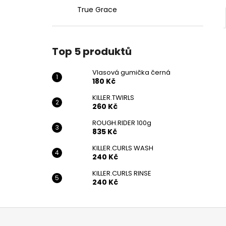
True Grace
Top 5 produktů
Vlasová gumička černá
180 Kč
KILLER.TWIRLS
260 Kč
ROUGH.RIDER 100g
835 Kč
KILLER.CURLS WASH
240 Kč
KILLER.CURLS RINSE
240 Kč
Z