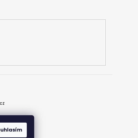
.cz
ouhlasím