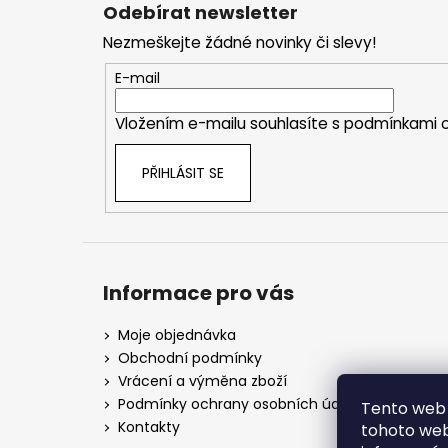
á
Odebírat newsletter
p
Nezmeškejte žádné novinky či slevy!
a
t
E-mail
í
Vložením e-mailu souhlasíte s
podmínkami o
PŘIHLÁSIT SE
Informace pro vás
Moje objednávka
Obchodní podmínky
Vrácení a výměna zboží
Podmínky ochrany osobních údajů
Tento web 
Kontakty
tohoto webu