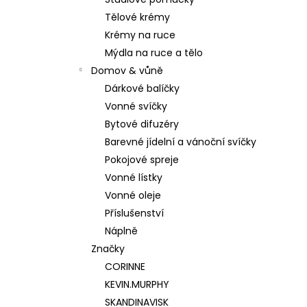
180 Kč
l
Tělové krémy
Krémy na ruce
Mýdla na ruce a tělo
Domov & vůně
Dárkové balíčky
Vonné svíčky
Bytové difuzéry
Barevné jídelní a vánoční svíčky
Pokojové spreje
Vonné lístky
Vonné oleje
Příslušenství
Náplně
Značky
CORINNE
KEVIN.MURPHY
SKANDINAVISK