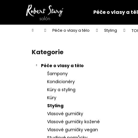
K
Přejít
na
o
Péče o vlasy a tě
obsah
Zpět
Zpět
š
do
do
í
Domů
Péče o vlasy a tělo
Styling
TO
k
obchodu
obchodu
P
o
Kategorie
Přeskočit
s
kategorie
t
Péče o vlasy a tělo
r
Šampony
a
Kondicionéry
n
Kúry a styling
n
Kúry
í
Styling
p
Vlasové gumičky
a
Vlasové gumičky kožené
n
Vlasové gumičky vegan
VLASOVÁ GUMIČKA ČERNÁ
e
Studiové pomůcky