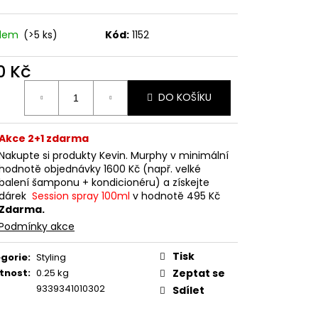
adem
(>5 ks)
Kód:
1152
0 Kč
ná
DO KOŠÍKU
:
Akce 2+1 zdarma
Nakupte si produkty Kevin. Murphy v minimální
hodnotě objednávky 1600 Kč (např. velké
balení šamponu + kondicionéru) a získejte
dárek
Session spray 100ml
v hodnotě 495 Kč
Zdarma.
Podmínky akce
Tisk
gorie
:
Styling
tnost
:
0.25 kg
Zeptat se
9339341010302
Sdílet