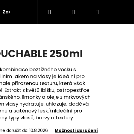
Hledat
Přihlášení
Nákupní
Značky
košík
UCHABLE 250ml
 kombinace beztížného vosku s
bilním lakem na vlasy je ideální pro
ale přirozenou texturu, která však
í. Extrakt z květů ibišku, ostropestřce
nského, limonky a oleje z mrkvových
 vlasy hydratuje, uhlazuje, dodává
nu a saténový lesk.\nIdeální pro
ny typy vlasů, barvy a textury
00G
e doručit do:
10.8.2026
Možnosti doručení