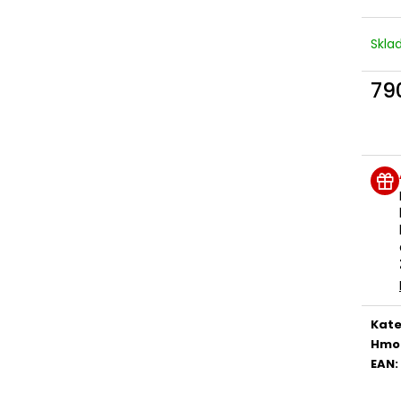
260 Kč
835 Kč
Skl
79
Měr
cena
Kate
Hmo
EAN
: