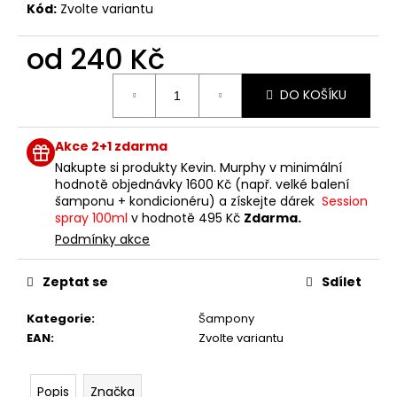
č
Kód:
Zvolte variantu
u
j
od
240 Kč
e
m
Měrná
DO KOŠÍKU
e
cena:
Akce 2+1 zdarma
ROUGH.RIDER
100G
Nakupte si produkty Kevin. Murphy v minimální
hodnotě objednávky 1600 Kč (např. velké balení
835
šamponu + kondicionéru) a získejte dárek
Session
Kč
spray 100ml
v hodnotě 495 Kč
Zdarma.
Podmínky akce
Zeptat se
Sdílet
Kategorie
:
Šampony
EAN
:
Zvolte variantu
Popis
Značka