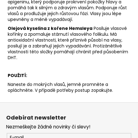
apigeninu, který podporuje prokrvení pokožky hlavy a
pomáhá tak k silným a zdravým vlasům. Podporuje růst
vlasů a prodlužuje jejich růstovou fázi. Vlasy jsou lépe
upevněny a méně vypadávají.
Olejová kyselina z kořene Hemsleya
Posiluje vlasové
kořínky a zpomaluje stárnutí vlasového folikulu. Má
antioxidační vlastnosti, které příznivě působí na vlasy,
posilují je a zabraňují jejich vypadávání. Protizánětlivé
vlastnosti této složky pomáhají chránit před působením
DHT.
POUŽITÍ:
Naneste do mokrých vlasů, jemně promněte a
opláchněte. V případě potřeby postup zopakujte.
Z
á
Odebírat newsletter
p
Nezmeškejte žádné novinky či slevy!
a
E-mail