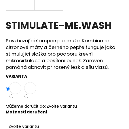
a
j
í
STIMULATE-ME.WASH
t
?
Povzbuzující šampon pro muže. Kombinace
citronové máty a černého pepře funguje jako
stimulující složka pro podporu krevní
mikrocirkulace a posílení buněk. Zároveň
pomáhá obnovit přirozený lesk a sílu vlasů.
HLEDAT
VARIANTA
D
o
p
Můžeme doručit do:
Zvolte variantu
o
Možnosti doručení
r
u
Zvolte variantu