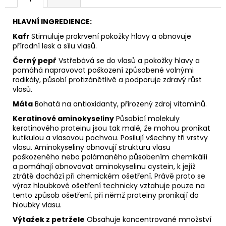
HLAVNÍ INGREDIENCE:
Kafr
Stimuluje prokrvení pokožky hlavy a obnovuje
přírodní lesk a sílu vlasů.
Černý pepř
Vstřebává se do vlasů a pokožky hlavy a
pomáhá napravovat poškození způsobené volnými
radikály, působí protizánětlivě a podporuje zdravý růst
vlasů.
Máta
Bohatá na antioxidanty, přirozený zdroj vitamínů.
Keratinové aminokyseliny
Působící molekuly
keratinového proteinu jsou tak malé, že mohou pronikat
kutikulou a vlasovou pochvou. Posilují všechny tři vrstvy
vlasu. Aminokyseliny obnovují strukturu vlasu
poškozeného nebo polámaného působením chemikálií
a pomáhají obnovovat aminokyselinu cystein, k jejíž
ztrátě dochází při chemickém ošetření. Právě proto se
výraz hloubkové ošetření technicky vztahuje pouze na
tento způsob ošetření, při němž proteiny pronikají do
hloubky vlasu.
Výtažek z petržele
Obsahuje koncentrované množství