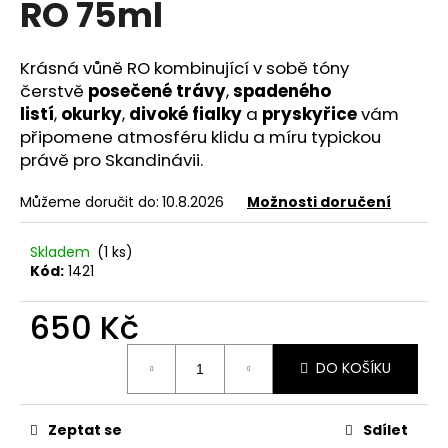
RO 75ml
a
j
Krásná vůně RO kombinující v sobě tóny
í
čerstvě
posečené trávy
,
spadeného
t
listí
,
okurky
,
divoké fialky
a
pryskyřice
vám
?
připomene atmosféru klidu a míru typickou
právě pro Skandinávii.
Můžeme doručit do:
10.8.2026
Možnosti doručení
HLEDAT
Skladem
(1 ks)
Kód:
1421
650 Kč
D
o
Měrná
p
DO KOŠÍKU
cena:
o
r
u
Zeptat se
Sdílet