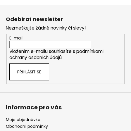
Z
á
Odebírat newsletter
p
Nezmeškejte žádné novinky či slevy!
a
t
E-mail
í
Vložením e-mailu souhlasíte s
podmínkami
ochrany osobních údajů
PŘIHLÁSIT SE
Informace pro vás
Moje objednávka
Obchodní podmínky