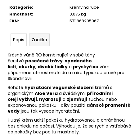
č
u
Kategorie
:
Krémy na ruce
j
Hmotnost
:
0.075 kg
e
EAN
:
5711868205067
m
e
Popis
Značka
KILLER.TWIRLS
Krásná vůně RO kombinující v sobě tóny
čerstvě
posečené trávy
,
spadeného
260
Kč
listí
,
okurky
,
divoké fialky
a
pryskyřice
vám
připomene atmosféru klidu a míru typickou právě pro
Skandinávii.
Bohatě
hydratační veganské složení
krémů s
organickým
Aloe Vera
a švédskými
přírodními
oleji
vyživují
,
hydratují
a
zjemňují
suchou nebo
exponovanou pokožku. I díky použití
dánské pramenité
vody
jsou tak vysoce hydratační.
Hutný krém udrží pokožku hydratovanou a chráněnou
bez ohledu na počasí. Výhodou je, že se rychle vstřebává
do pokožky bez pocitu mastnoty.