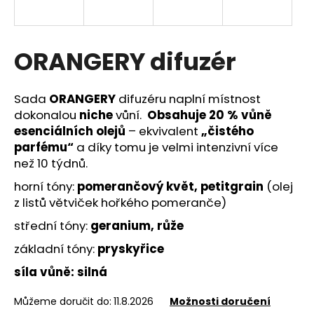
a
j
í
ORANGERY difuzér
t
?
Sada
ORANGERY
difuzéru naplní místnost
dokonalou
niche
vůní.
Obsahuje 20 % vůně
esenciálních olejů
– ekvivalent
„čistého
parfému“
a díky tomu je velmi intenzivní více
než 10 týdnů.
HLEDAT
horní tóny:
pomerančový květ, petitgrain
(olej
z listů větviček hořkého pomeranče)
D
střední tóny:
geranium, růže
o
základní tóny:
pryskyřice
p
o
síla vůně: silná
r
u
Můžeme doručit do:
11.8.2026
Možnosti doručení