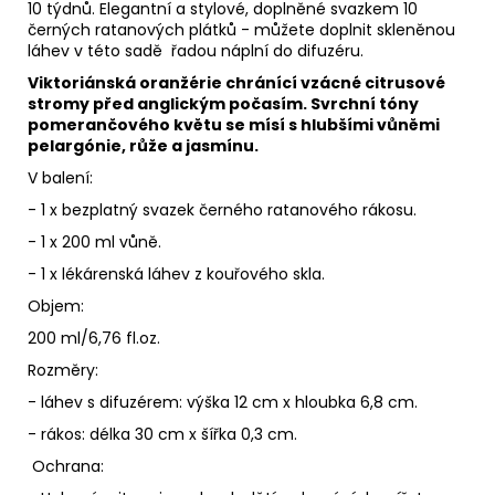
10 týdnů. Elegantní a stylové, doplněné svazkem 10
černých ratanových plátků - můžete doplnit skleněnou
láhev v této sadě řadou náplní do difuzéru.
Viktoriánská oranžérie chránící vzácné citrusové
stromy před anglickým počasím. Svrchní tóny
pomerančového květu se mísí s hlubšími vůněmi
pelargónie, růže a jasmínu.
V balení:
- 1 x bezplatný svazek černého ratanového rákosu.
- 1 x 200 ml vůně.
- 1 x lékárenská láhev z kouřového skla.
Objem:
200 ml/6,76 fl.oz.
Rozměry:
- láhev s difuzérem: výška 12 cm x hloubka 6,8 cm.
- rákos: délka 30 cm x šířka 0,3 cm.
Ochrana: