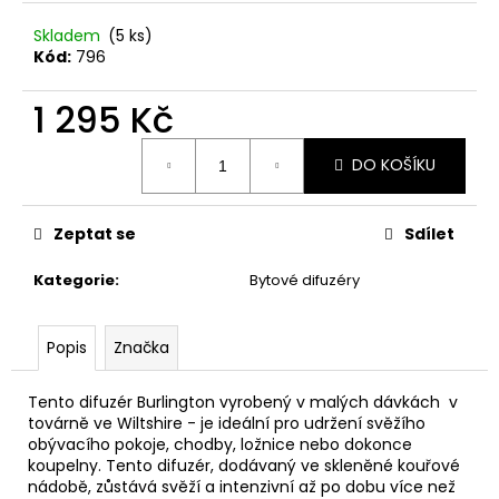
č
u
Skladem
(5 ks)
j
Kód:
796
e
m
1 295 Kč
e
Měrná
DO KOŠÍKU
cena:
ROUGH.RIDER
100G
Zeptat se
Sdílet
835
Kč
Kategorie
:
Bytové difuzéry
Popis
Značka
Tento difuzér Burlington vyrobený v malých dávkách v
továrně ve Wiltshire - je ideální pro udržení svěžího
obývacího pokoje, chodby, ložnice nebo dokonce
koupelny. Tento difuzér, dodávaný ve skleněné kouřové
nádobě, zůstává svěží a intenzivní až po dobu více než