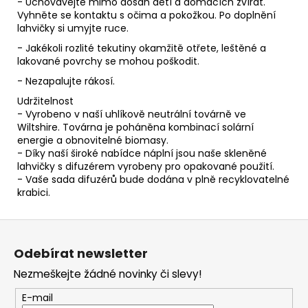
- Uchovávejte mimo dosah dětí a domácích zvířat.
Vyhněte se kontaktu s očima a pokožkou. Po doplnění
lahvičky si umyjte ruce.
- Jakékoli rozlité tekutiny okamžitě otřete, leštěné a
lakované povrchy se mohou poškodit.
- Nezapalujte rákosí.
Udržitelnost
- Vyrobeno v naší uhlíkově neutrální továrně ve
Wiltshire. Továrna je poháněna kombinací solární
energie a obnovitelné biomasy.
- Díky naší široké nabídce náplní jsou naše skleněné
lahvičky s difuzérem vyrobeny pro opakované použití.
- Vaše sada difuzérů bude dodána v plně recyklovatelné
krabici.
Z
á
Odebírat newsletter
p
Nezmeškejte žádné novinky či slevy!
a
t
E-mail