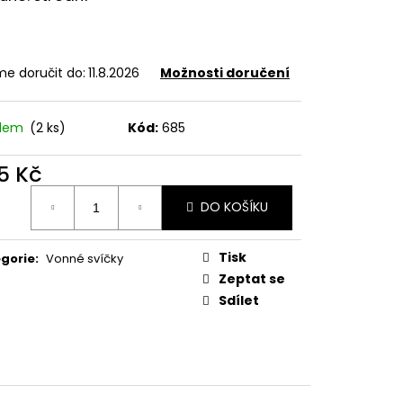
e doručit do:
11.8.2026
Možnosti doručení
adem
(2 ks)
Kód:
685
5 Kč
ná
DO KOŠÍKU
:
Tisk
gorie
:
Vonné svíčky
Zeptat se
Sdílet