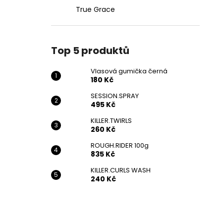
True Grace
Top 5 produktů
Vlasová gumička černá
180 Kč
SESSION.SPRAY
495 Kč
KILLER.TWIRLS
260 Kč
ROUGH.RIDER 100g
835 Kč
KILLER.CURLS WASH
240 Kč