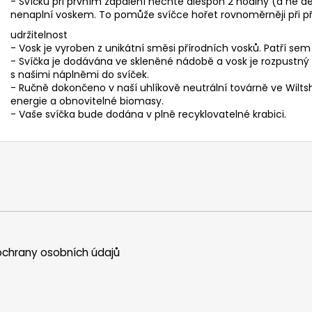
- Svíčku při prvním zapálení nechte alespoň 2 hodiny (a ne d
nenaplní voskem. To pomůže svíčce hořet rovnoměrněji při př
udržitelnost
- Vosk je vyroben z unikátní směsi přírodních vosků. Patří sem
- Svíčka je dodávána ve skleněné nádobě a vosk je rozpustný
s našimi náplněmi do svíček.
- Ručně dokončeno v naší uhlíkově neutrální továrně ve Wilts
energie a obnovitelné biomasy.
- Vaše svíčka bude dodána v plně recyklovatelné krabici.
chrany osobních údajů