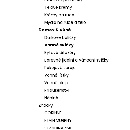
180 Kč
l
Tělové krémy
Krémy na ruce
Mýdla na ruce a tělo
Domov & vůně
Dárkové balíčky
Vonné svíčky
Bytové difuzéry
Barevné jídelní a vánoční svíčky
Pokojové spreje
Vonné lístky
Vonné oleje
Příslušenství
Náplně
Značky
CORINNE
KEVIN.MURPHY
SKANDINAVISK