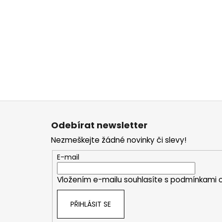
Z
á
Odebírat newsletter
p
Nezmeškejte žádné novinky či slevy!
a
t
E-mail
í
Vložením e-mailu souhlasíte s
podmínkami o
PŘIHLÁSIT SE