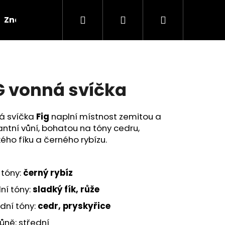
Hledat
Přihlášení
Nákupní
Značky
košík
G vonná svíčka
á svíčka
Fig
naplní místnost zemitou a
ntní vůní, bohatou na tóny cedru,
ého fíku a černého rybízu.
 tóny:
černý rybíz
ní tóny:
sladký fík, růže
dní tóny:
cedr, pryskyřice
vůně: střední