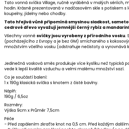
Tato vonná svíčka Village, ručně vyráběná v malých sériích,
hodin. Krásně prezentovaná v nadčasovém skle s potiskem s l
koupelny, jídelny nebo chodby.
Tato hřejivá vůně připomíná smyslnou sladkost, sameto
cedrové dřevo vyvažují jemnější černý rybíz a mandarin
Všechny vonné
svíčky jsou vyrobeny z přírodního vosku
.
(pocházejícího z Evropy a je bez GM) smíchaného s kokosov
množstvím včelího vosku (odstraňuje nečistoty a vyrovnává ko
Jedinečná vosková směs produkuje více kyslíku než typická p
vede k lepší kvalitě vzduchu a velmi malému množství sazí.
Co je součástí balení:
1 x 190g klasická svíčka s knotem z čisté bavlny.
Náplň:
190g / 6,5oz
Rozměry:
Výška 9cm x Průměr 7,5cm
Péče
- Před zapálením zkraťte knot na 0,5 cm. Před každým dalším