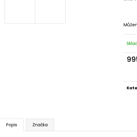
495 Kč
260 Kč
Můžem
Skl
99
Měr
cena
Kate
Popis
Značka