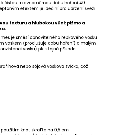
 má čistou a rovnoměrnou dobu hoření 40
eptaným efektem je ideální pro udržení svěží
vou texturu a hlubokou vůni: pižmo a
ka.
 Směs je směsí obnovitelného řepkového vosku
ým voskem (prodlužuje dobu hoření) a malým
nzistenci vosku) plus tajná přísada.
arafínová nebo sójová vosková svíčka, což
 použitím knot zkraťte na 0,5 cm.