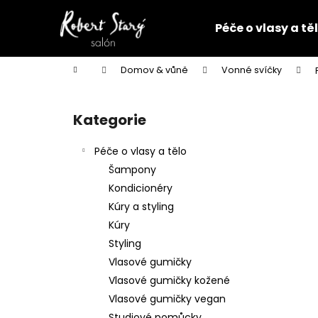
K
Přejít
na
o
Péče o vlasy a tě
obsah
Zpět
Zpět
š
do
do
í
Domů
Domov & vůně
Vonné svíčky
k
obchodu
obchodu
P
o
Kategorie
Přeskočit
s
kategorie
t
Péče o vlasy a tělo
r
Šampony
a
Kondicionéry
n
Kúry a styling
n
Kúry
í
Styling
p
Vlasové gumičky
a
Vlasové gumičky kožené
n
Vlasové gumičky vegan
VLASOVÁ GUMIČKA ČERNÁ
e
Studiové pomůcky