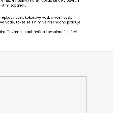
éle než 4 hodiny) hořet, dokud se celý povrch
íštím zapálení.
 řepkový vosk, kokosový vosk a včelí vosk.
 ve vodě, takže se s ním velmi snadno pracuje
hire. Továrna je poháněna kombinací solární