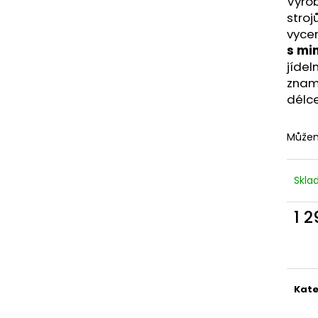
Vyro
260 Kč
835 Kč
stroj
vycen
s mi
jídel
znam
délce
Můžem
Skl
1 
Měr
cena
Kate