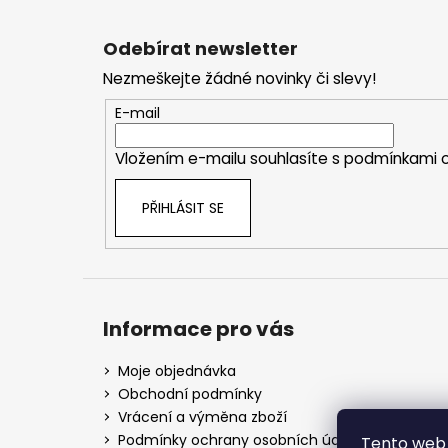
Z
á
Odebírat newsletter
p
Nezmeškejte žádné novinky či slevy!
a
t
E-mail
í
Vložením e-mailu souhlasíte s
podmínkami o
PŘIHLÁSIT SE
Informace pro vás
Moje objednávka
Obchodní podmínky
Vrácení a výměna zboží
Podmínky ochrany osobních údajů
Tento web 