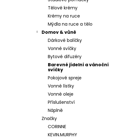
180 Kč
l
Tělové krémy
Krémy na ruce
Mýdla na ruce a tělo
Domov & vůně
Dárkové balíčky
Vonné svíčky
Bytové difuzéry
Barevné jídelní a vánoční
svíčky
Pokojové spreje
Vonné lístky
Vonné oleje
Příslušenství
Náplně
Značky
CORINNE
KEVIN.MURPHY