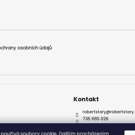
chrany osobních údajů
Kontakt
robertstary
@
robertstary
736 665 026
používá soubory cookie. Dalším procházením