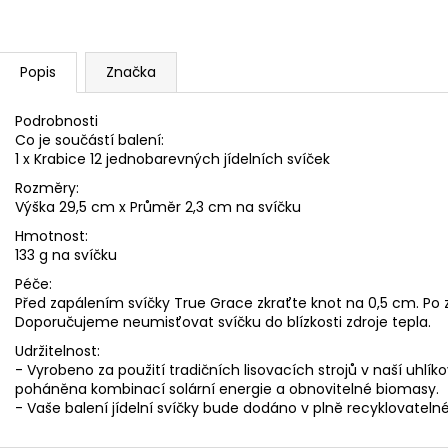
Popis
Značka
Podrobnosti
Co je součástí balení:
1 x Krabice 12 jednobarevných jídelních svíček
Rozměry:
Výška 29,5 cm x Průměr 2,3 cm na svíčku
Hmotnost:
133 g na svíčku
Péče:
Před zapálením svíčky True Grace zkraťte knot na 0,5 cm. Po
Doporučujeme neumisťovat svíčku do blízkosti zdroje tepla.
Udržitelnost:
- Vyrobeno za použití tradičních lisovacích strojů v naší uhlík
poháněna kombinací solární energie a obnovitelné biomasy.
- Vaše balení jídelní svíčky bude dodáno v plně recyklovatelné 