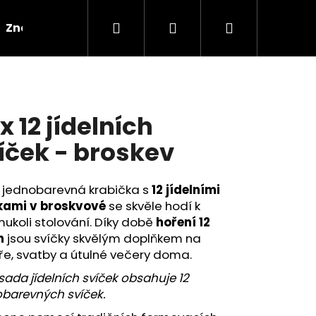
Hledat
Přihlášení
Nákupní
Značky
košík
x 12 jídelních
íček - broskev
 jednobarevná krabička s
12 jídelními
kami v broskvové
se skvěle hodí k
ukoli stolování. Díky době
hoření 12
n
jsou svíčky skvělým doplňkem na
e, svatby a útulné večery doma.
sada jídelních svíček obsahuje 12
obarevných svíček.
00G