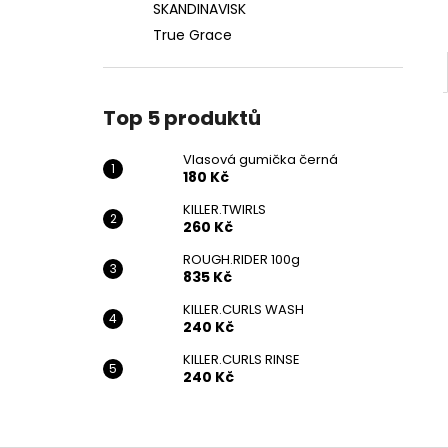
SKANDINAVISK
True Grace
Top 5 produktů
Vlasová gumička černá
180 Kč
KILLER.TWIRLS
260 Kč
ROUGH.RIDER 100g
835 Kč
KILLER.CURLS WASH
240 Kč
KILLER.CURLS RINSE
240 Kč