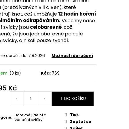
beno pomocí tradičních formovacích
ů (přezdívaných Bill a Ben), které
trují knot, což umožňuje
12 hodin hoření
nimálním odkapáváním.
Všechny naše
ní svíčky jsou
celobarevné
, což
ená, že jsou jednobarevné po celé
 svíčky, a nikoli pouze zvenčí.
e doručit do:
7.8.2026
Možnosti doručení
adem
(3 ks)
Kód:
769
295 Kč
ná
DO KOŠÍKU
:
Tisk
Barevné jídelní a
gorie
:
vánoční svíčky
Zeptat se
Sdílet