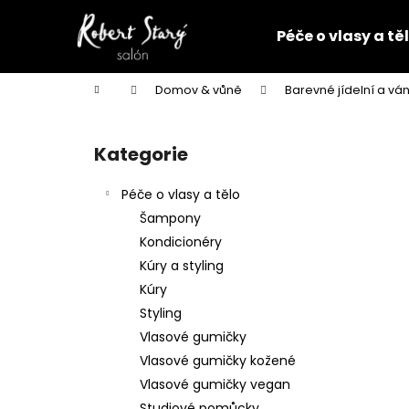
K
Přejít
na
o
Péče o vlasy a tě
obsah
Zpět
Zpět
š
do
do
í
Domů
Domov & vůně
Barevné jídelní a vá
k
obchodu
obchodu
P
o
Kategorie
Přeskočit
s
kategorie
t
Péče o vlasy a tělo
r
Šampony
a
Kondicionéry
n
Kúry a styling
n
Kúry
í
Styling
p
Vlasové gumičky
a
Vlasové gumičky kožené
n
Vlasové gumičky vegan
VLASOVÁ GUMIČKA ČERNÁ
e
Studiové pomůcky