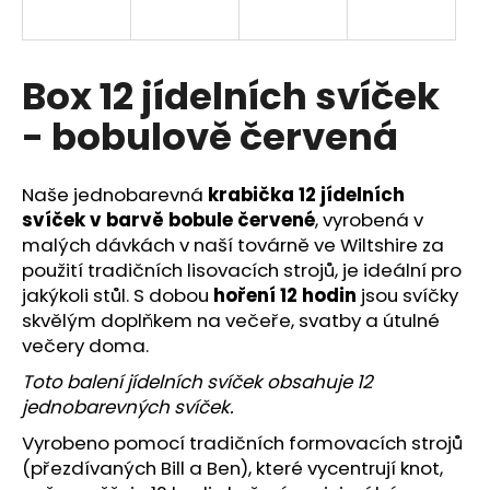
a
j
í
Box 12 jídelních svíček
t
- bobulově červená
?
Naše jednobarevná
krabička 12 jídelních
svíček
v barvě bobule červené
, vyrobená v
malých dávkách v naší továrně ve Wiltshire za
HLEDAT
použití tradičních lisovacích strojů, je ideální pro
jakýkoli stůl. S dobou
hoření 12 hodin
jsou svíčky
skvělým doplňkem na večeře, svatby a útulné
večery doma.
D
o
Toto balení jídelních svíček obsahuje 12
p
jednobarevných svíček.
o
Vyrobeno pomocí tradičních formovacích strojů
r
u
(přezdívaných Bill a Ben), které vycentrují knot,