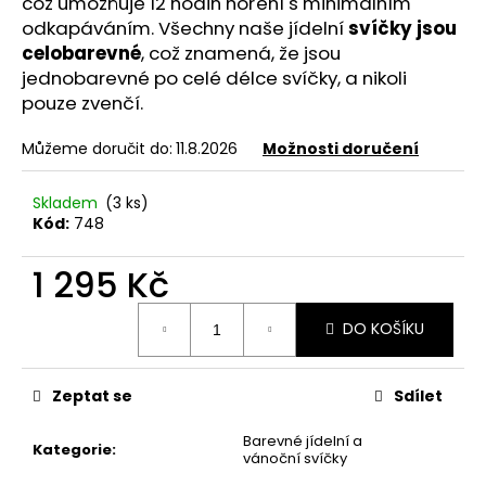
č
což umožňuje 12 hodin hoření s minimálním
u
odkapáváním. Všechny naše jídelní
svíčky jsou
j
celobarevné
, což znamená, že jsou
e
jednobarevné po celé délce svíčky, a nikoli
m
pouze zvenčí.
e
Můžeme doručit do:
11.8.2026
Možnosti doručení
ROUGH.RIDER
Skladem
(3 ks)
100G
Kód:
748
835
Kč
1 295 Kč
Měrná
DO KOŠÍKU
cena:
Zeptat se
Sdílet
Barevné jídelní a
Kategorie
:
vánoční svíčky