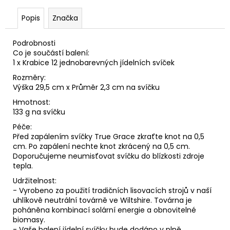
Popis
Značka
Podrobnosti
Co je součástí balení:
1 x Krabice 12 jednobarevných jídelních svíček
Rozměry:
Výška 29,5 cm x Průměr 2,3 cm na svíčku
Hmotnost:
133 g na svíčku
Péče:
Před zapálením svíčky True Grace zkraťte knot na 0,5
cm. Po zapálení nechte knot zkrácený na 0,5 cm.
Doporučujeme neumisťovat svíčku do blízkosti zdroje
tepla.
Udržitelnost:
- Vyrobeno za použití tradičních lisovacích strojů v naší
uhlíkově neutrální továrně ve Wiltshire. Továrna je
poháněna kombinací solární energie a obnovitelné
biomasy.
- Vaše balení jídelní svíčky bude dodáno v plně