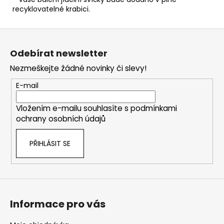
recyklovatelné krabici.
Z
á
Odebírat newsletter
p
Nezmeškejte žádné novinky či slevy!
a
t
E-mail
í
Vložením e-mailu souhlasíte s
podmínkami
ochrany osobních údajů
PŘIHLÁSIT SE
Informace pro vás