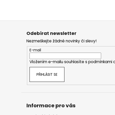
Z
á
Odebírat newsletter
p
Nezmeškejte žádné novinky či slevy!
a
t
E-mail
í
Vložením e-mailu souhlasíte s
podmínkami o
PŘIHLÁSIT SE
Informace pro vás