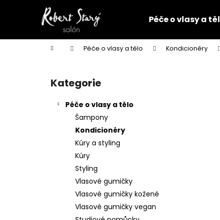
K
Přejít
na
o
Péče o vlasy a tě
obsah
Zpět
Zpět
š
do
do
í
Domů
Péče o vlasy a tělo
Kondicionéry
k
obchodu
obchodu
P
o
Kategorie
Přeskočit
s
kategorie
t
Péče o vlasy a tělo
r
Šampony
a
Kondicionéry
n
Kúry a styling
n
Kúry
í
Styling
p
Vlasové gumičky
a
Vlasové gumičky kožené
n
Vlasové gumičky vegan
VLASOVÁ GUMIČKA ČERNÁ
e
Studiové pomůcky