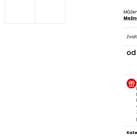
495 Kč
260 Kč
Můžem
Možno
Zvol
o
Měr
cena
Kate