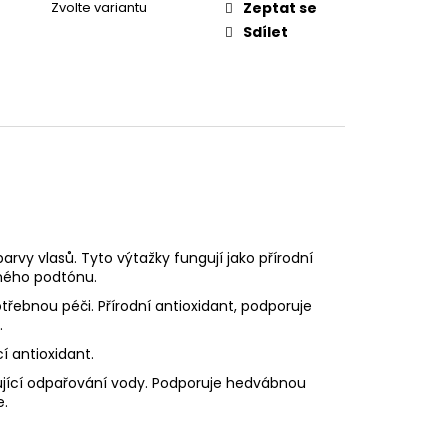
Zvolte variantu
Zeptat se
Sdílet
rvy vlasů. Tyto výtažky fungují jako přírodní
děného podtónu.
otřebnou péči. Přírodní antioxidant, podporuje
.
í antioxidant.
ující odpařování vody. Podporuje hedvábnou
e.