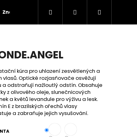
Hledat
Přihlášení
Nákupní
Značky
košík
ONDE.ANGEL
tační kúra pro uhlazení zesvětlených a
h vlasů. Optické rozjasňovače osvěžují
 a odstraňují nažloutlý odstín. Obsahuje
ky z olivového oleje, slunečnicových
ek a květů levandule pro výživu a lesk.
ín E z brazilských ořechů vlasy
tuje a zabraňuje jejich vysušování.
ANTA