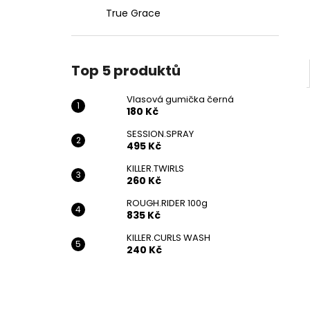
True Grace
Top 5 produktů
Vlasová gumička černá
180 Kč
SESSION.SPRAY
495 Kč
KILLER.TWIRLS
260 Kč
ROUGH.RIDER 100g
835 Kč
KILLER.CURLS WASH
240 Kč