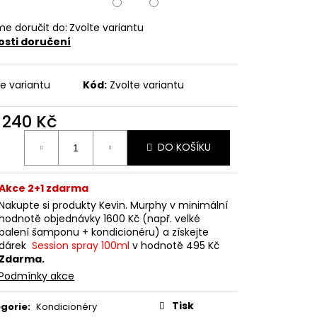
e doručit do:
Zvolte variantu
sti doručení
te variantu
Kód:
Zvolte variantu
d
240 Kč
ná
DO KOŠÍKU
:
Akce 2+1 zdarma
Nakupte si produkty Kevin. Murphy v minimální
hodnotě objednávky 1600 Kč (např. velké
balení šamponu + kondicionéru) a získejte
dárek
Session spray 100ml
v hodnotě 495 Kč
Zdarma.
Podmínky akce
Tisk
gorie
:
Kondicionéry