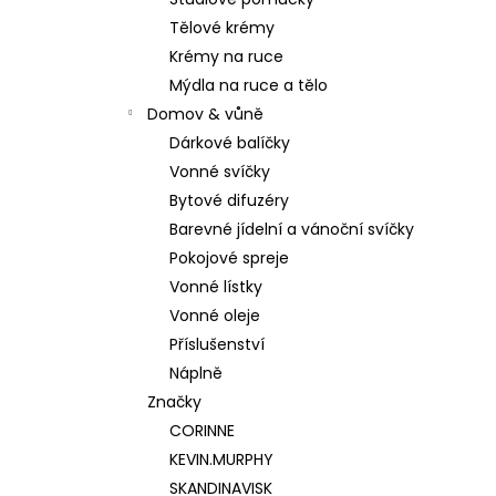
180 Kč
l
Tělové krémy
Krémy na ruce
Mýdla na ruce a tělo
Domov & vůně
Dárkové balíčky
Vonné svíčky
Bytové difuzéry
Barevné jídelní a vánoční svíčky
Pokojové spreje
Vonné lístky
Vonné oleje
Příslušenství
Náplně
Značky
CORINNE
KEVIN.MURPHY
SKANDINAVISK