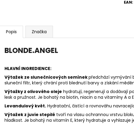
EAN
:
Popis
Značka
BLONDE.ANGEL
HLAVNÍ INGREDIENCE:
Výtažek ze slunečnicových semínek
předchází vymývání ba
sluneční filtr, který chrání proti blednutí barvy a získání mě
Výtažky z olivového oleje
hydratují, regenerují a dodávají p
lesk a pružnost. Je bohatý na biotin, niacin a na vitamíny A a E
Levandulový květ.
Hydratační, čistící a rovnováhu navracejíc
Výtažek z juvie stepilé
tvoří na vlasu ochrannou vrstvu blok
hladkost. Je bohatý na vitamín E, který hydratuje a vyhlazuje j