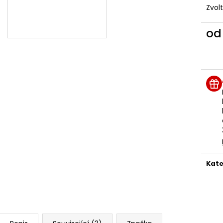
495 Kč
260 Kč
Zvol
o
Měr
cena
Kate