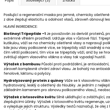
Popis
Související (3)
Značka
Posilující a regenerační maska pro jemné, chemicky ošetřené
z aloe zlepšují elasticitu a odolnost vlasů, zároveň obnovují les
HLAVNÍ INGREDIENCE:
Biotinoyl Tripeptide –1
Je považován za derivát proteinů, pron
extrémně vlhkém prostředí. Udržuje vlas v růstové fází. Tripep
kutikulou, váží se na chemicky ošetřené vlasy a napravují p
kde jsou vlasy poškozené více, se tripeptidy váží snadněji a n
čím větší poškození, tím více se tripeptidy váží, aniž by se h
zvětšují objem vlasového vlákna a vlasy tak vypadají hustší.
Výtažek z bambusu
Působí proti podráždění, je antioxidační
zároveň komplexně chrání zdraví vlasu. Je bohatý na antioxida
fenolové, laktonu a polyózy.
Hydrolyzovaný protein z quinoy
Váže se k vlasovému vláknu,
hydratovaný, lesklý a ošetřený do hloubky. Je jedním z nejlepš
základním kamenem pro obnovu poškozeného vlasu), neobsah
Výtažek z lotosového květu
Silně uklidňující a zvláčňující,
zlepšujícími účinky. Výtažek z lotosového květu regeneruje, u
a vylepšuje jejich strukturu. Výsledky testů naznačují, že ole