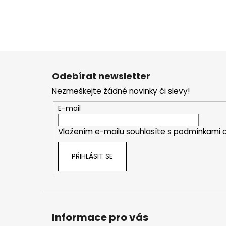
Z
á
Odebírat newsletter
p
Nezmeškejte žádné novinky či slevy!
a
t
E-mail
í
Vložením e-mailu souhlasíte s
podmínkami o
PŘIHLÁSIT SE
Informace pro vás