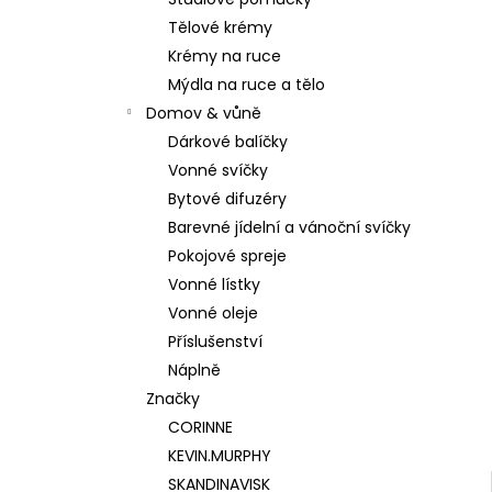
180 Kč
l
Tělové krémy
Krémy na ruce
Mýdla na ruce a tělo
Domov & vůně
Dárkové balíčky
Vonné svíčky
Bytové difuzéry
Barevné jídelní a vánoční svíčky
Pokojové spreje
Vonné lístky
Vonné oleje
Příslušenství
Náplně
Značky
CORINNE
KEVIN.MURPHY
SKANDINAVISK