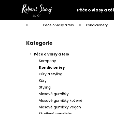
K
Přejít
na
o
Péče o vlasy a tě
obsah
Zpět
Zpět
š
do
do
í
Domů
Péče o vlasy a tělo
Kondicionéry
k
obchodu
obchodu
P
o
Kategorie
Přeskočit
s
kategorie
t
Péče o vlasy a tělo
r
Šampony
a
Kondicionéry
n
Kúry a styling
n
Kúry
í
Styling
p
Vlasové gumičky
a
Vlasové gumičky kožené
n
Vlasové gumičky vegan
VLASOVÁ GUMIČKA ČERNÁ
e
Studiové pomůcky