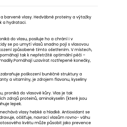
 a barvené vlasy. Hedvábné proteiny a výtažky
k a hydrataci.
iká do vlasu, posiluje ho a chrání i v
tidy se po umytí vlasů snadno pojí s vlasovou
oškození způsobené tímto ošetřením. V místech,
apomáhají tak k nepřetržité optimální péči –
romadily.Pomáhají uzavírat roztřepené konečky,
, zabraňuje poškození buněčné struktury a
nty a vitamíny, je zdrojem flavonu, kyseliny
 proniká do vlasové kůry. Vlas je tak
ích zdrojů proteinů, aminokyselin (které jsou
uje lepek.
 zanechává vlasy hebké a hladké. Antioxidant se
zdravuje, očišťuje, navrací vlasům rovno- váhu
j z lotosového květu může působit jako prevence