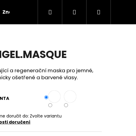
Hledat
Přihlášení
Nákupní
Značky
košík
GEL.MASQUE
ující a regenerační maska pro jemné,
icky ošetřené a barvené vlasy.
ANTA
e doručit do:
Zvolte variantu
sti doručení