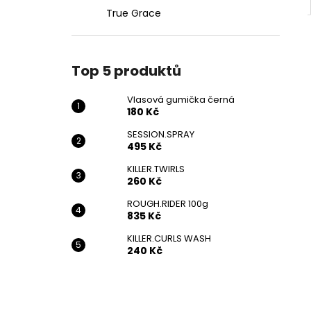
True Grace
Top 5 produktů
Vlasová gumička černá
180 Kč
SESSION.SPRAY
495 Kč
KILLER.TWIRLS
260 Kč
ROUGH.RIDER 100g
835 Kč
KILLER.CURLS WASH
240 Kč