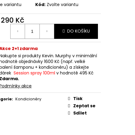
te variantu
Kód:
Zvolte variantu
d
290 Kč
ná
DO KOŠÍKU
:
Akce 2+1 zdarma
Nakupte si produkty Kevin. Murphy v minimální
hodnotě objednávky 1600 Kč (např. velké
balení šamponu + kondicionéru) a získejte
dárek
Session spray 100ml
v hodnotě 495 Kč
Zdarma.
Podmínky akce
Tisk
gorie
:
Kondicionéry
Zeptat se
Sdílet